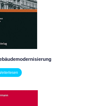
Gebäudemodernisierung
eiterlesen