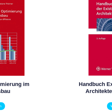
imierung im
Handbuch Ex
sbau
Architekt
n