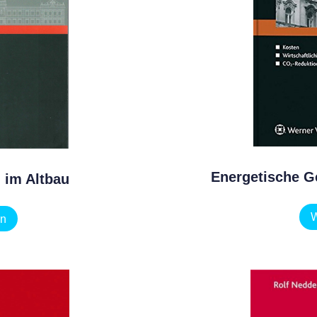
Energetische 
 im Altbau
W
en