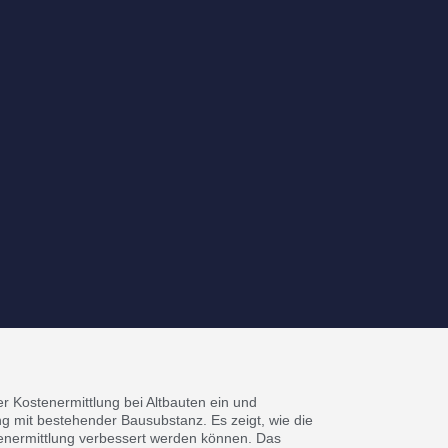
r Kostenermittlung bei Altbauten ein und
g mit bestehender Bausubstanz. Es zeigt, wie die
enermittlung verbessert werden können. Das