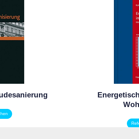
udesanierung
Energetisc
Woh
ehen
Ref