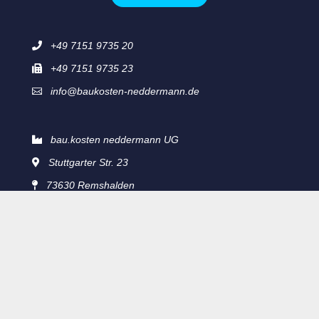
+49 7151 9735 20

+49 7151 9735 23

info@baukosten-neddermann.de

bau.kosten neddermann UG

Stuttgarter Str. 23

73630 Remshalden

Impressum
Datenschutz
Kontakt
Designed by LK-Consulting